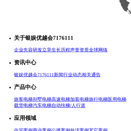
关于银娱优越会7176111
企业先容
研发立异
生长历程
声誉资质
全球网络
资讯中心
银娱优越会7176111新闻
行业动态
相关通告
产品中心
旅客电梯
别墅电梯
高速电梯
加装电梯
旅行电梯
医用电梯
载货电梯
汽车电梯
自动扶梯/人行道
应用领域
住宅案例
商业案例
公建案例
外洋案例
其它案例