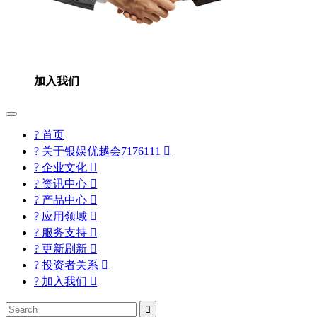
加入我们
? 首页
? 关于银娱优越会7176111

? 企业文化

? 资讯中心

? 产品中心

? 应用领域

? 服务支持

? 更新刷新

? 投资者关系

? 加入我们

