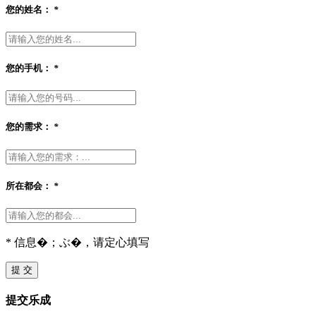
您的姓名：
*
您的手机：
*
您的需求：
*
所在都会：
*
* 信息�；ぶ�，请定心填写
提 交
提交乐成