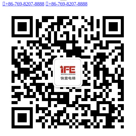

+86-769-8207-8888

+86-769-8207-8888