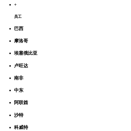
+
员工
巴西
摩洛哥
埃塞俄比亚
卢旺达
南非
中东
阿联酋
沙特
科威特