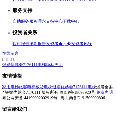
服务支持
自助服务
服务理念
支持中心
下载中心
投资者关系
暂时报告
按期报告
投资者�；�
投资者热线
在线留言




银娱优越会7176111电梯隐私声明
友情链接
家用电梯
旅客电梯
载货电梯
银娱优越会7176111电梯
煜晨全案
? 银娱优越会7176111 版权所有 粤ICP备18098920号
免责声明
粤公网安备 44190002002919号 粤工商备E191509000806
留言给我们